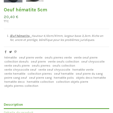
Oeuf hématite 5cm
20,40 €
TTC
Œuf
hématite,
Hauteur 4,10cm/41mm, largeur base 3,3cm. Riche en
fer, ancre et protège, bénéfique pour les problèmes juridiques.
hématite
oeuf pierre vente
oeufs pierres vente
vente oeuf pierre
collection doeufs
oeuf pierre
vente oeufs collection
oeuf chrysocolle
vente oeufs pierre
oeufs pierres
oeufs collection
vente chrysocolle oeuf
vente oeuf chrysocolle
hematite vente
vente hematite
collection pierres
oeuf hematite
oeuf pierre du sang
peirre sang oeuf
oeuf pierre sang
hematite polis
objets deco hematite
hematite deco
hematite collection
collection objets pierre
objets pierres collection
Description
Détails du produit