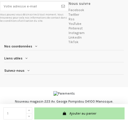
Nous suivre
Facebook
Twitter
Vous pouvez vous désinscrire à tout moment. Vous
trouverez pour cela nos informations de contact dans
Rss
les conditions d'utilisation du site.
YouTube
Pinterest
Instagram
LinkedIn
TikTok
Nos coordonnées
Liens utiles
Suivez-nous
Nouveau magasin 223 Av. George Pompidou 04100 Manosque.
Les Trésors du Brésil marque registré.
Ajouter au panier