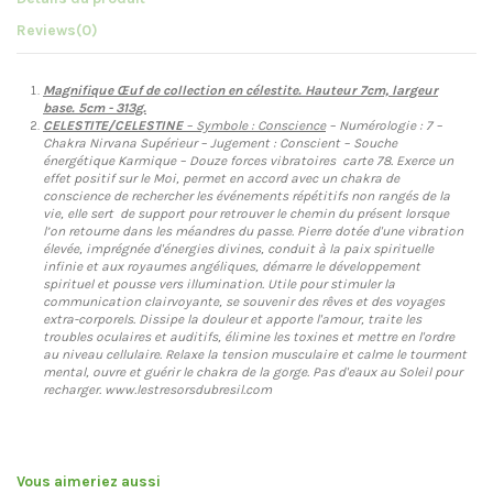
Reviews
(0)
Magnifique Œuf de collection en célestite. Hauteur 7cm, largeur
base. 5cm - 313g.
CELESTITE/CELESTINE
– Symbole : Conscience
– Numérologie : 7 –
Chakra Nirvana Supérieur – Jugement : Conscient – Souche
énergétique Karmique – Douze forces vibratoires carte 78. Exerce un
effet positif sur le Moi, permet en accord avec un chakra de
conscience de rechercher les événements répétitifs non rangés de la
vie, elle sert de support pour retrouver le chemin du présent lorsque
l’on retourne dans les méandres du passe. Pierre dotée d'une vibration
élevée, imprégnée d'énergies divines, conduit à la paix spirituelle
infinie et aux royaumes angéliques, démarre le développement
spirituel et pousse vers illumination. Utile pour stimuler la
communication clairvoyante, se souvenir des rêves et des voyages
extra-corporels. Dissipe la douleur et apporte l'amour, traite les
troubles oculaires et auditifs, élimine les toxines et mettre en l'ordre
au niveau cellulaire. Relaxe la tension musculaire et calme le tourment
mental, ouvre et guérir le chakra de la gorge. Pas d'eaux au Soleil pour
recharger. www.lestresorsdubresil.com
Vous aimeriez aussi