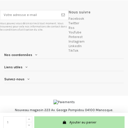
Nous suivre
Facebook
Twitter
Vous pouvez vous désinscrire à tout moment. Vous
trouverez pour cela nos informations de contact dans
Rss
les conditions d'utilisation du site.
YouTube
Pinterest
Instagram
LinkedIn
TikTok
Nos coordonnées
Liens utiles
Suivez-nous
Nouveau magasin 223 Av. George Pompidou 04100 Manosque.
Les Trésors du Brésil marque registré.
Ajouter au panier