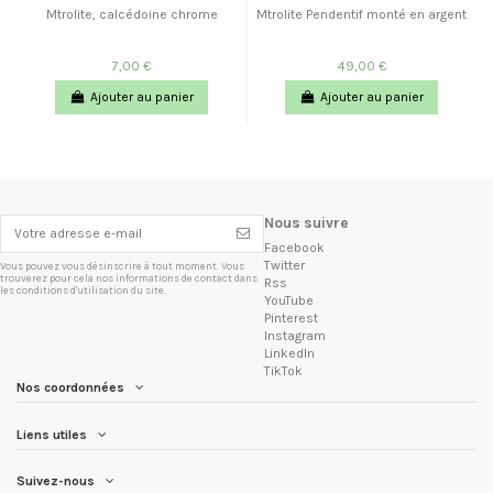
Mtrolite, calcédoine chrome
Mtrolite Pendentif monté en argent
7,00 €
49,00 €
Ajouter au panier
Ajouter au panier
Nous suivre
Facebook
Twitter
Vous pouvez vous désinscrire à tout moment. Vous
trouverez pour cela nos informations de contact dans
Rss
les conditions d'utilisation du site.
YouTube
Pinterest
Instagram
LinkedIn
TikTok
Nos coordonnées
Liens utiles
Suivez-nous