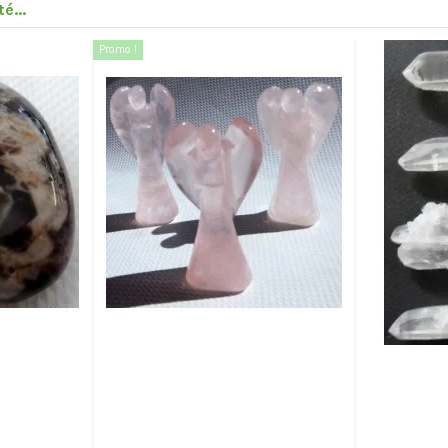
é...
Promo !