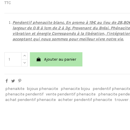
TTC
Pendentif phenacite blanc. En promo à 19€ au lieu de 28,80€
largeur de 0,8 à 1cm de 2 à 3g. Provenant du Brési. Phénacite
vibration et énergie Corresponds à la libération, l'intégration
acceptant qui nous sommes pour meilleur vivre notre vie.
Ajouter au panier
phenakite
bijoux phenacite
phenacite bijou
pendentif phenacit
phenacite pendentif
vente pendentif phenacite
phenacite penden
achat pendentif phenacite
acheter pendentif phenacite
trouver