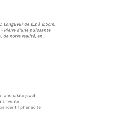
. Longueur de 2,2 à 2,5cm,
 - Pierre d'une puissante
, de notre realité, en
e
phenakite jewel
tif vente
 pendentif phenacite