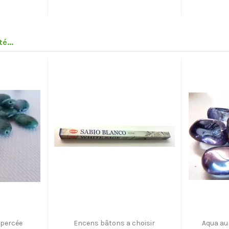
é...
 percée
Encens bâtons a choisir
Aqua aur