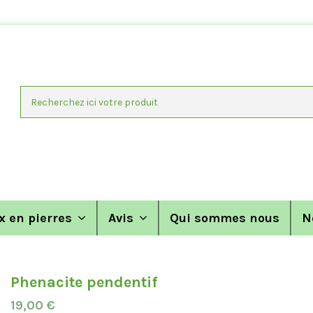
x en pierres
Avis
Qui sommes nous
N
Phenacite pendentif
19,00 €