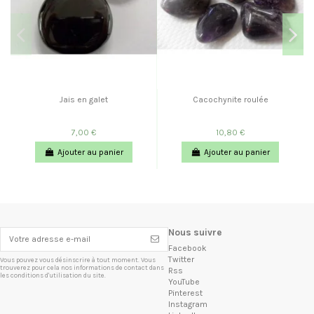
Jais en galet
Cacochynite roulée
7,00 €
10,80 €
Ajouter au panier
Ajouter au panier
Nous suivre
Facebook
Twitter
Vous pouvez vous désinscrire à tout moment. Vous
trouverez pour cela nos informations de contact dans
Rss
les conditions d'utilisation du site.
YouTube
Pinterest
Instagram