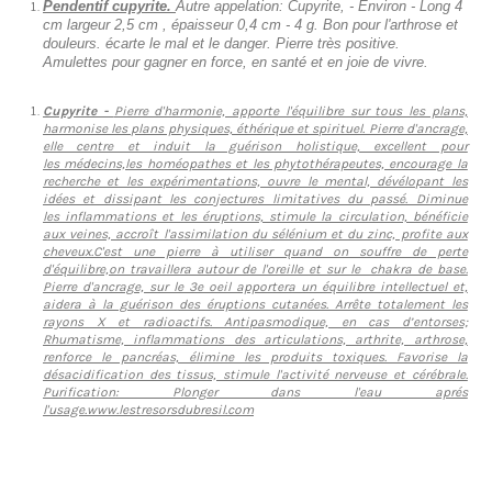
Pendentif cupyrite.
Autre appelation: Cupyrite, - Environ - Long 4
cm largeur 2,5 cm , épaisseur 0,4 cm - 4 g.
Bon pour l'arthrose et
douleurs.
écarte le mal et le danger. Pierre très positive.
A
mulettes pour gagner en force, en santé et en joie de vivre.
Cupyrite -
Pierre d'harmonie, apporte l'équilibre sur tous les plans,
harmonise les plans physiques, éthérique et spirituel. Pierre d'ancrage,
elle centre et induit la guérison holistique, excellent pour
les médecins,les homéopathes et les phytothérapeutes, encourage la
recherche et les expérimentations, ouvre le mental, dévélopant les
idées et dissipant les conjectures limitatives du passé. Diminue
les inflammations et les éruptions, stimule la circulation, bénéficie
aux veines, accroît l'assimilation du
sélénium et du zinc, profite aux
cheveux.C'est une pierre à utiliser quand on souffre de perte
d'équilibre,on travaillera autour de l'oreille et sur le chakra de base.
Pierre d'ancrage, sur le 3e oeil apportera un équilibre intellectuel et,
aidera à la guérison des éruptions cutanées. Arrête totalement les
rayons X et radioactifs. Antipasmodique, en cas d’entorses;
Rhumatisme, inflammations des articulations, arthrite, arthrose,
renforce le pancréas, élimine les produits toxiques. Favorise la
désacidification des tissus, stimule l'activité nerveuse et cérébrale.
Purification: Plonger dans l'eau aprés
l'usage.www.lestresorsdubresil.com