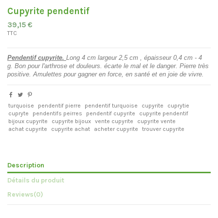
Cupyrite pendentif
39,15 €
TTC
Pendentif cupyrite.
Long 4 cm largeur 2,5 cm , épaisseur 0,4 cm - 4
g.
Bon pour l'arthrose et douleurs.
écarte le mal et le danger. Pierre très
positive. A
mulettes pour gagner en force, en santé et en joie de vivre.
turquoise
pendentif pierre
pendentif turquoise
cupyrite
cuprytie
cupryte
pendentifs peirres
pendentif cupyrite
cupyrite pendentif
bijoux cupyrite
cupyrite bijoux
vente cupyrite
cupyrite vente
achat cupyrite
cupyrite achat
acheter cupyrite
trouver cupyrite
Description
Détails du produit
Reviews
(0)