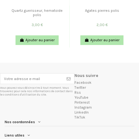
Quartz guerisseur, hematoide
Agates pierres polis
polis
3,00 €
2,00 €
Ajouter au panier
Ajouter au panier
Nous suivre
Facebook
Twitter
Vous pouvez vous désinscrire à tout moment. Vous
trouverez pour cela nos informations de contact dans
Rss
les conditions d'utilisation du site.
YouTube
Pinterest
Instagram
LinkedIn
TikTok
Nos coordonnées
Liens utiles