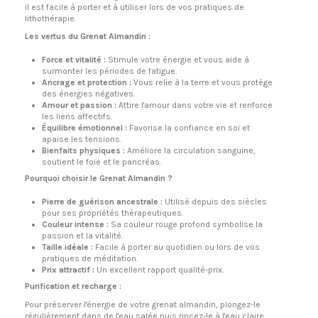
il est facile à porter et à utiliser lors de vos pratiques de
lithothérapie.
Les vertus du Grenat Almandin :
Force et vitalité :
Stimule votre énergie et vous aide à
surmonter les périodes de fatigue.
Ancrage et protection :
Vous relie à la terre et vous protège
des énergies négatives.
Amour et passion :
Attire l'amour dans votre vie et renforce
les liens affectifs.
Équilibre émotionnel :
Favorise la confiance en soi et
apaise les tensions.
Bienfaits physiques :
Améliore la circulation sanguine,
soutient le foie et le pancréas.
Pourquoi choisir le Grenat Almandin ?
Pierre de guérison ancestrale :
Utilisé depuis des siècles
pour ses propriétés thérapeutiques.
Couleur intense :
Sa couleur rouge profond symbolise la
passion et la vitalité.
Taille idéale :
Facile à porter au quotidien ou lors de vos
pratiques de méditation.
Prix attractif :
Un excellent rapport qualité-prix.
Purification et recharge :
Pour préserver l'énergie de votre grenat almandin, plongez-le
régulièrement dans de l'eau salée puis rincez-le à l'eau claire.