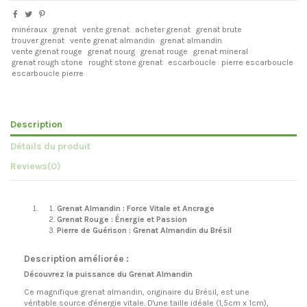
minéraux
grenat
vente grenat
acheter grenat
grenat brute
trouver grenat
vente grenat almandin
grenat almandin
vente grenat rouge
grenat nourg
grenat rouge
grenat mineral
grenat rough stone
rought stone grenat
escarboucle
pierre escarboucle
escarboucle pierre
Description
Détails du produit
Reviews
(0)
Grenat Almandin : Force Vitale et Ancrage
Grenat Rouge : Énergie et Passion
Pierre de Guérison : Grenat Almandin du Brésil
Description améliorée :
Découvrez la puissance du Grenat Almandin
Ce magnifique grenat almandin, originaire du Brésil, est une
véritable source d'énergie vitale. D'une taille idéale (1,5cm x 1cm),