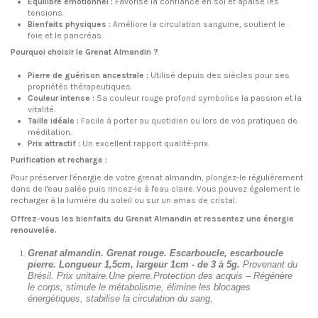
Équilibre émotionnel :
Favorise la confiance en soi et apaise les
tensions.
Bienfaits physiques :
Améliore la circulation sanguine, soutient le
foie et le pancréas.
Pourquoi choisir le Grenat Almandin ?
Pierre de guérison ancestrale :
Utilisé depuis des siècles pour ses
propriétés thérapeutiques.
Couleur intense :
Sa couleur rouge profond symbolise la passion et la
vitalité.
Taille idéale :
Facile à porter au quotidien ou lors de vos pratiques de
méditation.
Prix attractif :
Un excellent rapport qualité-prix.
Purification et recharge :
Pour préserver l'énergie de votre grenat almandin, plongez-le régulièrement
dans de l'eau salée puis rincez-le à l'eau claire. Vous pouvez également le
recharger à la lumière du soleil ou sur un amas de cristal.
Offrez-vous les bienfaits du Grenat Almandin et ressentez une énergie
renouvelée.
Grenat almandin. Grenat rouge. Escarboucle, escarboucle
pierre. Longueur 1,5cm, largeur 1cm - de 3 à 5g.
Provenant du
Brésil. Prix unitaire.Une pierre.Protection des acquis – Régénère
le corps, stimule le métabolisme, élimine les blocages
énergétiques, stabilise la circulation du sang,