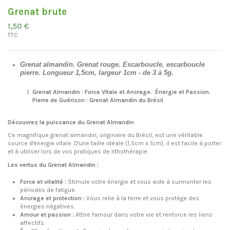
Grenat brute
1,50 €
TTC
Grenat almandin. Grenat rouge. Escarboucle, escarboucle
pierre. Longueur 1,5cm, largeur 1cm - de 3 à 5g.
Grenat Almandin : Force Vitale et Ancrage.
Énergie et Passion.
Pierre de Guérison : Grenat Almandin du Brésil
Découvrez la puissance du Grenat Almandin
Ce magnifique grenat almandin, originaire du Brésil, est une véritable
source d'énergie vitale. D'une taille idéale (1,5cm x 1cm), il est facile à porter
et à utiliser lors de vos pratiques de lithothérapie.
Les vertus du Grenat Almandin :
Force et vitalité :
Stimule votre énergie et vous aide à surmonter les
périodes de fatigue.
Ancrage et protection :
Vous relie à la terre et vous protège des
énergies négatives.
Amour et passion :
Attire l'amour dans votre vie et renforce les liens
affectifs.