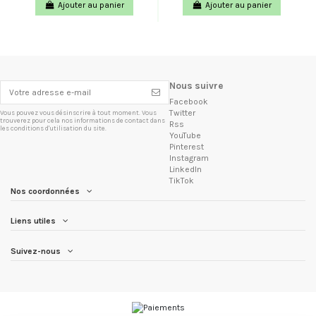
Ajouter au panier
Ajouter au panier
Nous suivre
Facebook
Twitter
Vous pouvez vous désinscrire à tout moment. Vous
trouverez pour cela nos informations de contact dans
Rss
les conditions d'utilisation du site.
YouTube
Pinterest
Instagram
LinkedIn
TikTok
Nos coordonnées
Liens utiles
Suivez-nous