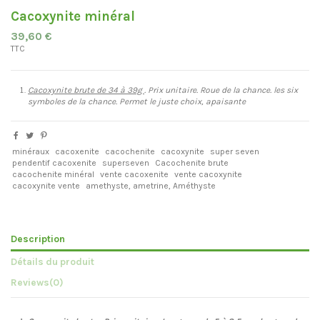
Cacoxynite minéral
39,60 €
TTC
Cacoxynite brute de 34 à 39g
. Prix unitaire. Roue de la chance. les six
symboles de la chance. Permet le juste choix, apaisante
minéraux
cacoxenite
cacochenite
cacoxynite
super seven
pendentif cacoxenite
superseven
Cacochenite brute
cacochenite minéral
vente cacoxenite
vente cacoxynite
cacoxynite vente
amethyste, ametrine, Améthyste
Description
Détails du produit
Reviews
(0)