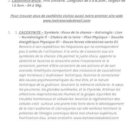
Cacoxynite brute
. Prix unitaire. .
Longueur de 5 à 8,5cm , largeur de
1 à 3cm - 34 à 39g.
Pour trouver plus de cachénite visitez aussi notre premier site web:
www.lestresorsdubresil.com
CACOXYNITE
–
Symbole : Roue de la chance – Astrologie : Lion
– Numérologie 11 – Chakra de la terre – Plan Physique – Souche
énergétique Physique 01 – Douze forces vibratoires carte 01.
Renvoie à son expéditeur les fréquences qui ne correspondent
pas à celles de l’utilisateur. A la vertu de s’associer aux six
symboles de la chance. Elle permet le juste choix, apporte la
sérénité et favorise la rencontre entre l’inconscient et le
conscient, permet d’être conscient de ses actions et de son
avancée. Améthyste comportant des inclusions de cacoxénite(
sept minéraux ). Guérisseur holistique, favorise la conscience
des causes psychosomatiques du mal être, et la nature
holistique de la guérison. Soutient la mémoire cellulaire, le cœur,
les poumons, les glandes surrénales, et la thyroïde. Atténue les
affections respiratoires,les rhumes et la grippe. Equilibre les
troubles hormonaux et cellulaires. favorise la régénération des
cellules c'est surtout une pierre très forte dans le développement
de la clair audience et clairvoyance car elle renforce fortment la
présence de l'énergie cosmique dans nos chakras supérieurs.
Purification Eau, amas cristallin. www.lestresorsdubresil.com