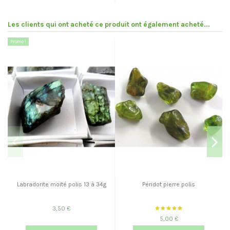
Les clients qui ont acheté ce produit ont également acheté...
Promo !
Pr
Labradorite moité polis 13 à 34g
Péridot pierre polis
3,50 €
5,00 €