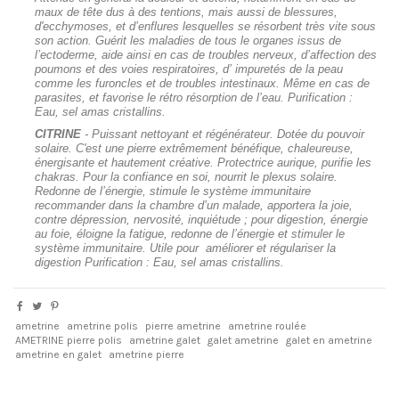
maux de tête dus à des tentions, mais aussi de blessures,
d'ecchymoses, et d’enflures lesquelles se résorbent très vite sous
son action. Guérit les maladies de tous le organes issus de
l’ectoderme, aide ainsi en cas de troubles nerveux, d’affection des
poumons et des voies respiratoires, d’ impuretés de la peau
comme les furoncles et de troubles intestinaux. Même en cas de
parasites, et favorise le rétro résorption de l’eau. Purification :
Eau, sel amas cristallins.
CITRINE
- Puissant nettoyant et régénérateur. Dotée du pouvoir
solaire. C'est une pierre extrêmement bénéfique, chaleureuse,
énergisante et hautement créative. Protectrice aurique, purifie les
chakras. Pour la confiance en soi, nourrit le plexus solaire.
Redonne de l’énergie, stimule le système immunitaire
recommander dans la chambre d’un malade, apportera la joie,
contre dépression, nervosité, inquiétude ; pour digestion, énergie
au foie, éloigne la fatigue, redonne de l’énergie et stimuler le
système immunitaire. Utile pour améliorer et régulariser la
digestion Purification : Eau, sel amas cristallins.
ametrine
ametrine polis
pierre ametrine
ametrine roulée
AMETRINE pierre polis
ametrine galet
galet ametrine
galet en ametrine
ametrine en galet
ametrine pierre