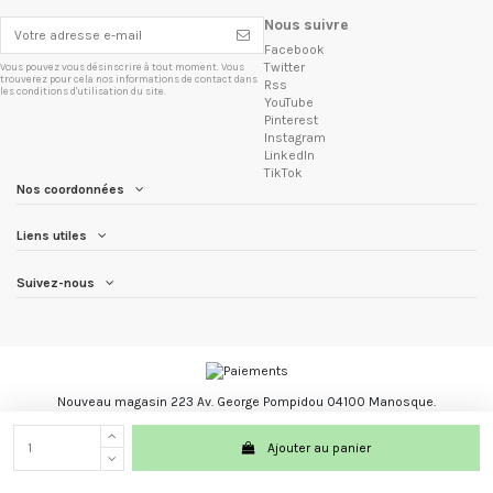
Nous suivre
Facebook
Twitter
Vous pouvez vous désinscrire à tout moment. Vous
trouverez pour cela nos informations de contact dans
Rss
les conditions d'utilisation du site.
YouTube
Pinterest
Instagram
LinkedIn
TikTok
Nos coordonnées
Liens utiles
Suivez-nous
Nouveau magasin 223 Av. George Pompidou 04100 Manosque.
Les Trésors du Brésil marque registré.
Ajouter au panier