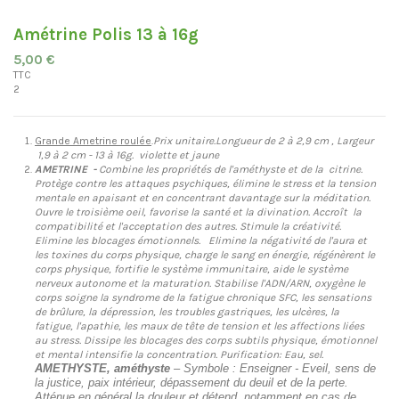
Amétrine Polis 13 à 16g
5,00 €
TTC
2
Grande Ametrine roulée
.
Prix unitaire.Longueur de 2 à 2,9 cm , Largeur
1,9 à 2 cm - 13 à 16g. violette et jaune
AMETRINE -
Combine les propriétés de l'améthyste et de la citrine.
Protège contre les attaques psychiques, élimine le stress et la tension
mentale en apaisant et en concentrant davantage sur la méditation.
Ouvre le troisième oeil, favorise la santé et la divination. Accroît la
compatibilité et l'acceptation des autres. Stimule la créativité.
Elimine les blocages émotionnels. Elimine la négativité de l'aura et
les toxines du corps physique, charge le sang en énergie, régénèrent le
corps physique, fortifie le système immunitaire, aide le système
nerveux autonome et la maturation. Stabilise l'ADN/ARN, oxygène le
corps soigne la syndrome de la fatigue chronique SFC, les sensations
de brûlure, la dépression, les troubles gastriques, les ulcères, la
fatigue, l'apathie, les maux de tête de tension et les affections liées
au stress. Dissipe les blocages des corps subtils physique, émotionnel
et mental intensifie la concentration. Purification: Eau, sel.
AMETHYSTE, améthyste
– Symbole : Enseigner - Eveil, sens de
la justice, paix intérieur, dépassement du deuil et de la perte.
Atténue en général la douleur et détend, notamment en cas de