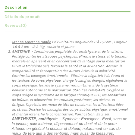
Description
Détails du produit
Reviews
(0)
Grande Ametrine roulée
.
Prix unitaire.Longueur de 2 à 2,9 cm , Largeur
1,9 à 2 cm - 13 à 16g. violette et jaune
AMETRINE -
Combine les propriétés de l'améthyste et de la citrine.
Protège contre les attaques psychiques, élimine le stress et la tension
mentale en apaisant et en concentrant davantage sur la méditation.
Ouvre le troisième oeil, favorise la santé et la divination. Accroît la
compatibilité et l'acceptation des autres. Stimule la créativité.
Elimine les blocages émotionnels. Elimine la négativité de l'aura et
les toxines du corps physique, charge le sang en énergie, régénèrent le
corps physique, fortifie le système immunitaire, aide le système
nerveux autonome et la maturation. Stabilise l'ADN/ARN, oxygène le
corps soigne la syndrome de la fatigue chronique SFC, les sensations
de brûlure, la dépression, les troubles gastriques, les ulcères, la
fatigue, l'apathie, les maux de tête de tension et les affections liées
au stress. Dissipe les blocages des corps subtils physique, émotionnel
et mental intensifie la concentration. Purification: Eau, sel.
AMETHYSTE, améthyste
– Symbole : Enseigner - Eveil, sens de
la justice, paix intérieur, dépassement du deuil et de la perte.
Atténue en général la douleur et détend, notamment en cas de
maux de tête dus à des tentions, mais aussi de blessures,