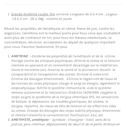
Grande Amétrine
roulée. Prix
unitaire. Longueur de 3 à 4 cm , Largeur
1,9 à 2 cm - 26 à 38g. violette et jaune
Réunit les propriétés de l'améthyste et citrine. Pierre de joie, contre les
angoisses. L'amétrine est la meilleur pierre pour tous ceux que souhaitent
avoir plus de confiance en soi, pour tous les travaux intellectuels, la
concentration, décision, acceptation du départ de quelqu'un important
pour nous. Favorise l'autonomie, En plus:
AMETRINE -
Combine les propriétés de l'améthyste et de la citrine.
Protège contre les attaques psychiques, élimine le stress et la tension
mentale en apaisant et en concentrant davantage sur la méditation.
Ouvre le troisième oeil, favorise la santé et la divination. Accroît la
compatibilité et l'acceptation des autres. Stimule la créativité.
Elimine les blocages émotionnels. Elimine la négativité de l'aura et
les toxines du corps physique, charge le sang en énergie, régénèrent le
corps physique, fortifie le système immunitaire, aide le système
nerveux autonome et la maturation. Stabilise l'ADN/ARN, oxygène le
corps soigne la syndrome de la fatigue chronique SFC, les sensations
de brûlure, la dépression, les troubles gastriques, les ulcères, la
fatigue, l'apathie, les maux de tête de tension et les affections liées
au stress. Dissipe les blocages des corps subtils physique, émotionnel
et mental intensifie la concentration. Purification: Eau, sel.
AMETHYSTE, améthyste
– Symbole : Enseigner - Eveil, sens de la
justice, paix intérieur, dépassement du deuil et de la perte. Atténue en