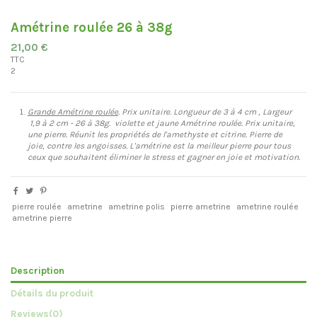
Amétrine roulée 26 à 38g
21,00 €
TTC
2
Grande Amétrine
roulée
. Prix
unitaire. Longueur de 3 à 4 cm , Largeur
1,9 à 2 cm - 26 à 38g. violette et jaune Amétrine roulée. Prix unitaire,
une pierre. Réunit les propriétés de l'amethyste et citrine. Pierre de
joie, contre les angoisses. L'amétrine est la meilleur pierre pour tous
ceux que souhaitent éliminer le stress et gagner en joie et motivation.
pierre roulée
ametrine
ametrine polis
pierre ametrine
ametrine roulée
ametrine pierre
Description
Détails du produit
Reviews
(0)