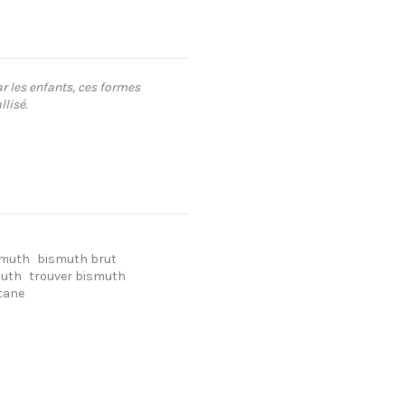
r les enfants, ces formes
lisé.
smuth
bismuth brut
muth
trouver bismuth
itane