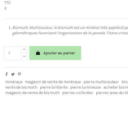
TTC
2
Bismuth. Multicouleur, le bismuth est un minéral très apprécié pa
géométriques favorisent l'organisation de la pensée. Titane cristal
Ajouter au panier
minéraux
magasin de vente de minéraux
pierre multicouleur
bi
vente de bismuth
pierre brillante
pierre lumineuse
acheter bis
magasin de vente de bismuth
pierres collorées
pierres avec du t