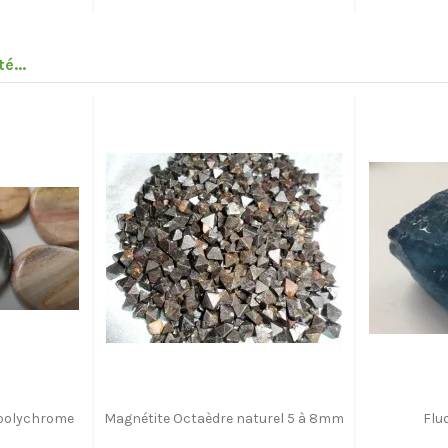
é...
 polychrome
Magnétite Octaèdre naturel 5 à 8mm
Flu