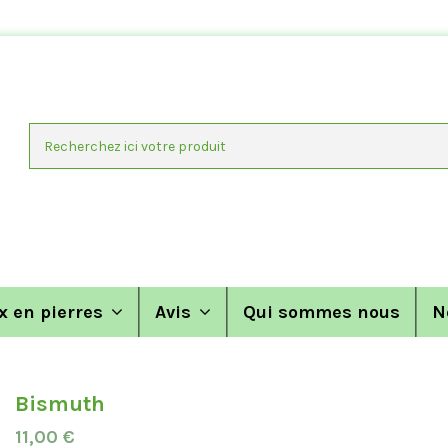
x en pierres
Avis
Qui sommes nous
N
Bismuth
11,00 €