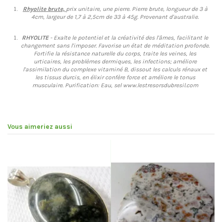
Rhyolite brute,
prix unitaire, une pierre. Pierre brute, longueur de 3 à
4cm, largeur de 1,7 à 2,5cm de 33 à 45g. Provenant d'australie.
RHYOLITE
- Exalte le potentiel et la créativité des l'âmes, facilitant le
changement sans l'imposer. Favorise un état de méditation profonde.
Fortifie la résistance naturelle du corps, traite les veines, les
urticaires, les problèmes dermiques, les infections; améliore
l'assimilation du complexe vitaminé B, dissout les calculs rénaux et
les tissus durcis, en élixir confère force et améliore le tonus
musculaire. Purification: Eau, sel www.lestresorsdubresil.com
Vous aimeriez aussi
Pr