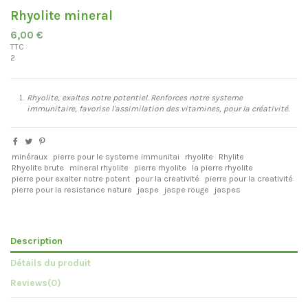
Rhyolite mineral
6,00 €
TTC
2
Rhyolite, exaltes notre potentiel. Renforces notre systeme
immunitaire, favorise l'assimilation des vitamines, pour la créativité.
minéraux
pierre pour le systeme immunitai
rhyolite
Rhylite
Rhyolite brute
mineral rhyolite
pierre rhyolite
la pierre rhyolite
pierre pour exalter notre potent
pour la creativité
pierre pour la creativité
pierre pour la resistance nature
jaspe
jaspe rouge
jaspes
Description
Détails du produit
Reviews
(0)