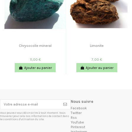
Chrysocolle mineral
Limonite
11,00 €
7,00 €
Ajouter au panier
Ajouter au panier
Nous suivre
Facebook
Twitter
Vous pouvez vous désinscrire à tout moment. Vous
trouverez pour cela nos informations de contact dans
Rss
les conditions d'utilisation du site.
YouTube
Pinterest
Instagram