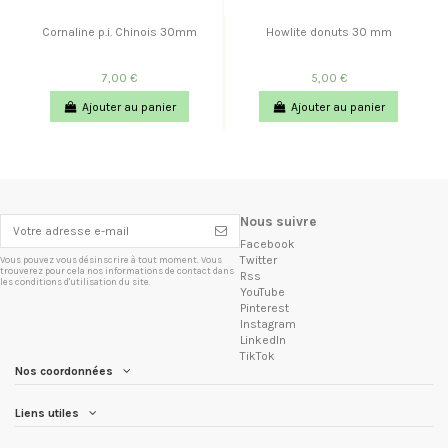
Cornaline p.i. Chinois 30mm
Howlite donuts 30 mm
7,00 €
5,00 €
Ajouter au panier
Ajouter au panier
Nous suivre
Facebook
Twitter
Vous pouvez vous désinscrire à tout moment. Vous
trouverez pour cela nos informations de contact dans
Rss
les conditions d'utilisation du site.
YouTube
Pinterest
Instagram
LinkedIn
TikTok
Nos coordonnées
Liens utiles