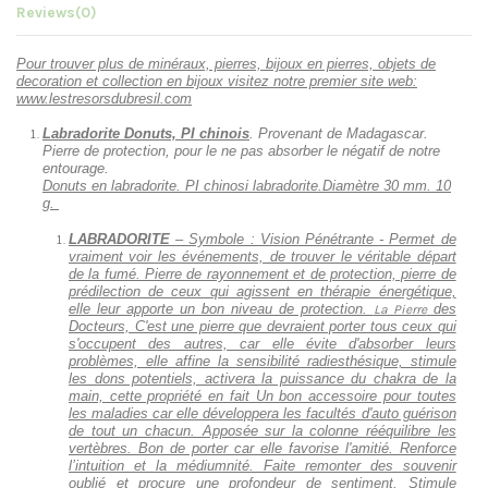
Reviews
(0)
Pour trouver plus de minéraux, pierres, bijoux en pierres, objets de
decoration et collection en bijoux visitez notre premier site web:
www.lestresorsdubresil.com
Labradorite Donuts, PI chinois
. Provenant de Madagascar.
Pierre de protection, pour le ne pas absorber le négatif de notre
entourage.
Donuts en labradorite. PI chinosi labrado
rite
.
Diamètre 30 mm. 10
g.
LABRADORITE
– Symbole : Vision Pénétrante - Permet de
vraiment voir les événements, de trouver le véritable départ
de la fumé. Pierre de rayonnement et de protection, pierre de
prédilection de ceux qui agissent en thérapie énergétique,
elle leur apporte un bon niveau de protection.
des
La Pierre
Docteurs, C'est une pierre que devraient porter tous ceux qui
s'occupent des autres, car elle évite d'absorber leurs
problèmes, elle affine la sensibilité radiesthésique, stimule
les dons potentiels, activera la puissance du chakra de la
main, cette propriété en fait Un bon accessoire pour toutes
les maladies car elle développera les facultés d'auto guérison
de tout un chacun. Apposée sur la colonne rééquilibre les
vertèbres. Bon de porter car elle favorise l'amitié. Renforce
l’intuition et la médiumnité. Faite remonter des souvenir
oublié et procure une profondeur de sentiment. Stimule