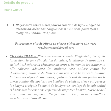
Détails du produit
Reviews
(0)
Chrysocolle petite pierre pour la création de bijoux, objet de
decoration, créations
. Longueur de 0,3 à 0,5cm, poids 0,30 à
0,50g.
Prix unitaire. Une pierre.
Pour trouver plus de bijoux en pierres visitez notre site web:
www.lestresorsdubresil.com
CHRYSOCOLLE
–
Pierre de grande énergie Yin(feminin, terre). Se
forme dans la zone d’oxydation du cuivre, la mélange de turquoise et
malachite. Renforce la résistance du corps et harmonise les sentiments.
Elle calmera, adoucira les brûlures, sera utiliser contre les
rhumatismes, redonne de l'anergie au rein et à la vésicule biliaire.
Calmera les règles douloureuses, apaisera le mal de dos portée sur le
plexus solaire elle apaisera les bouffées de chaleur, pierre qui protège
le pharynx et régule l’activité de la thyroïde, coulage de la culpabilité
et harmonise les émotions et permet de renforcer l’amitié, Sur le 3e oeil
utile pour la voyance. Purification : Eau, amas cristallins.
www.lestresorsdubresil.com