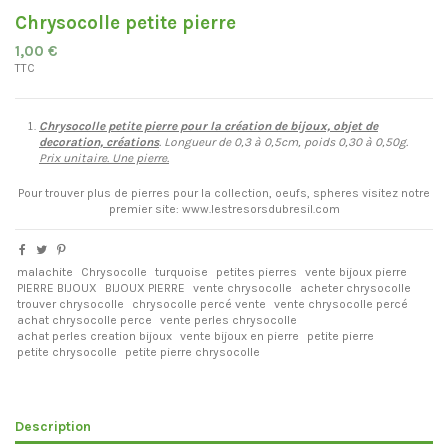
Chrysocolle petite pierre
1,00 €
TTC
Chrysocolle petite pierre pour la création de bijoux, objet de
decoration, créations
. Longueur de 0,3 à 0,5cm, poids 0,30 à 0,50g.
Prix unitaire. Une pierre.
Pour trouver plus de pierres pour la collection, oeufs, spheres visitez notre
premier site: www.lestresorsdubresil.com
malachite
Chrysocolle
turquoise
petites pierres
vente bijoux pierre
PIERRE BIJOUX
BIJOUX PIERRE
vente chrysocolle
acheter chrysocolle
trouver chrysocolle
chrysocolle percé vente
vente chrysocolle percé
achat chrysocolle perce
vente perles chrysocolle
achat perles creation bijoux
vente bijoux en pierre
petite pierre
petite chrysocolle
petite pierre chrysocolle
Description