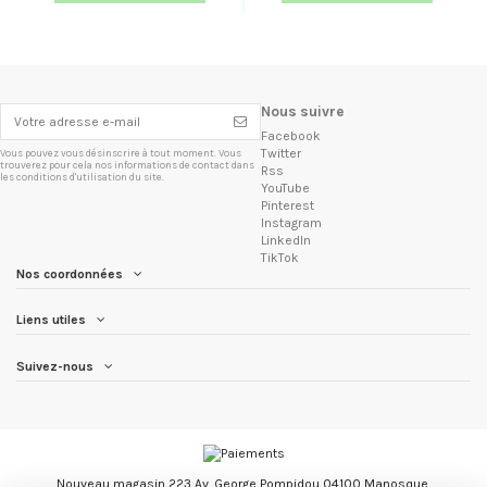
Nous suivre
Facebook
Twitter
Vous pouvez vous désinscrire à tout moment. Vous
trouverez pour cela nos informations de contact dans
Rss
les conditions d'utilisation du site.
YouTube
Pinterest
Instagram
LinkedIn
TikTok
Nos coordonnées
Liens utiles
Suivez-nous
Nouveau magasin 223 Av. George Pompidou 04100 Manosque.