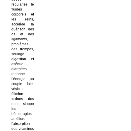
régularise le
fluides
corporels et
les reins,
accélère la
guérison des
os et des
ligaments,
problèmes
des trompes,
soulage
digestion et
atténue
diarrhées,
redonne
l’énergie au
couple foie-
vésicule,
élimine
toxines dos
reins, stoppe
les
hémorragies,
améliore
l'absorption
des vitamines