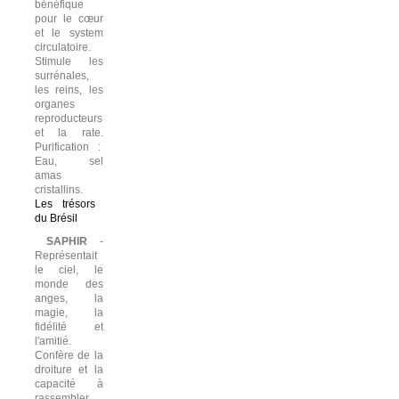
bénéfique
pour le cœur
et le system
circulatoire.
Stimule les
surrénales,
les reins, les
organes
reproducteurs
et la rate.
Purification :
Eau, sel
amas
cristallins.
Les trésors
du Brésil
SAPHIR
-
Représentait
le ciel, le
monde des
anges, la
magie, la
fidélité et
l'amitié.
Confère de la
droiture et la
capacité à
rassembler