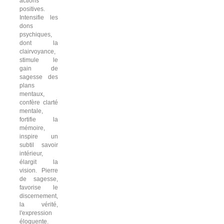
actions
positives.
Intensifie les
dons
psychiques,
dont la
clairvoyance,
stimule le
gain de
sagesse des
plans
mentaux,
confère clarté
mentale,
fortifie la
mémoire,
inspire un
subtil savoir
intérieur,
élargit la
vision. Pierre
de sagesse,
favorise le
discernement,
la vérité,
l'expression
éloquente.