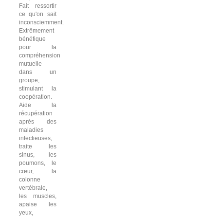
Fait ressortir
ce qu'on sait
inconsciemment.
Extrêmement
bénéfique
pour la
compréhension
mutuelle
dans un
groupe,
stimulant la
coopération.
Aide la
récupération
après des
maladies
infectieuses,
traite les
sinus, les
poumons, le
cœur, la
colonne
vertébrale,
les muscles,
apaise les
yeux,