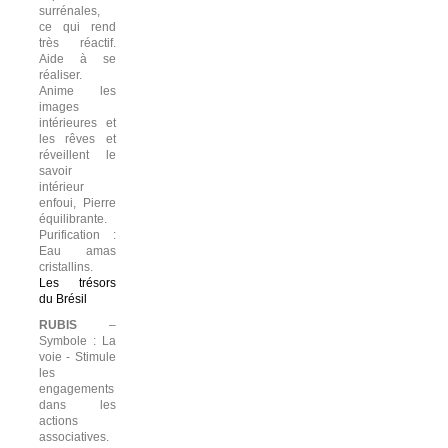
surrénales,
ce qui rend
très réactif.
Aide à se
réaliser.
Anime les
images
intérieures et
les rêves et
réveillent le
savoir
intérieur
enfoui, Pierre
équilibrante.
Purification :
Eau amas
cristallins.
Les trésors
du Brésil
RUBIS
–
Symbole : La
voie - Stimule
les
engagements
dans les
actions
associatives.