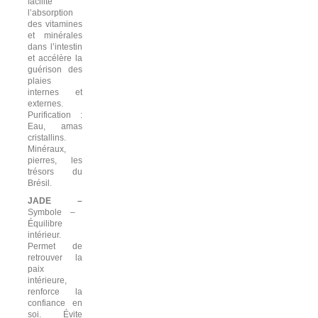
facilite
l’absorption
des vitamines
et minérales
dans l’intestin
et accélère la
guérison des
plaies
internes et
externes.
Purification :
Eau, amas
cristallins.
Minéraux,
pierres, les
trésors du
Brésil
.
JADE –
Symbole –
Équilibre
intérieur.
Permet de
retrouver la
paix
intérieure,
renforce la
confiance en
soi. Évite