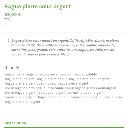
Bague pierre cœur argent
39,00 €
TTC
2
Bague pierre
cœur
monté en argent. Taille réglable, diamètre pierre
6mm. Poids 7g. Disponible en cornaline, rubis, saphir, émeraude,
cornaline, jade, grenat. Prix unitaire, une bague, n'oublie pas de
nous informer la pierre choisi. Merci.
bague pierre
argent bague pierre
bagues
bague reglable
bague coeur pierre
bague pierre coeur
bague pierre coeur argent
bague pierre argent coeur
coeur bague pierre argent
coeur argent pierre bague
émeraude coeur argent
rubis coeur argent
pierre bague argent
jade coeur argent
cornaline coeur argent
saphir coeur argent
bague saphir coeur
saphir coeur bague
bague cœur
bague pierre en argent
Description