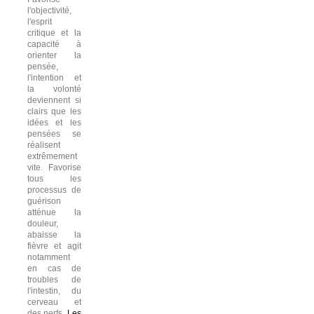
l'objectivité,
l'esprit
critique et la
capacité à
orienter la
pensée,
l'intention et
la volonté
deviennent si
clairs que les
idées et les
pensées se
réalisent
extrêmement
vite. Favorise
tous les
processus de
guérison
atténue la
douleur,
abaisse la
fièvre et agit
notamment
en cas de
troubles de
l'intestin, du
cerveau et
des nerfs.
Les