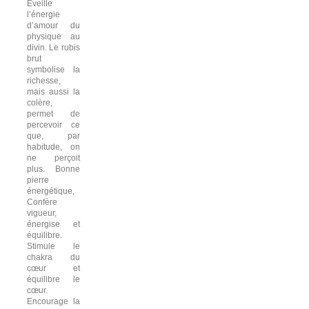
Eveille
l’énergie
d’amour du
physique au
divin. Le rubis
brut
symbolise la
richesse,
mais aussi la
colère,
permet de
percevoir ce
que, par
habitude, on
ne perçoit
plus. Bonne
pierre
énergétique,
Confère
vigueur,
énergise et
équilibre.
Stimule le
chakra du
cœur et
équilibre le
cœur.
Encourage la