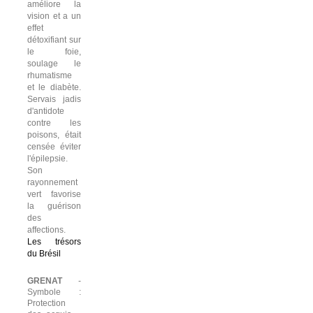
améliore la
vision et a un
effet
détoxifiant sur
le foie,
soulage le
rhumatisme
et le diabète.
Servais jadis
d'antidote
contre les
poisons, était
censée éviter
l'épilepsie.
Son
rayonnement
vert favorise
la guérison
des
affections.
Les trésors
du Brésil
GRENAT
-
Symbole :
Protection