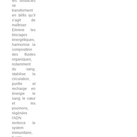
les obstacles
se
transforment
en défis qu’il
s’agit de
maîtriser.
Elimine les
blocages
énergétiques,
harmonise la
composition
des fluides
organiques,
notamment
du sang,
stabilise la
circulation,
purifie et
recharge en
énergie le
sang, le cœur
et les
poumons,
régénère
l'ADN
renforce le
system
immunitaire,