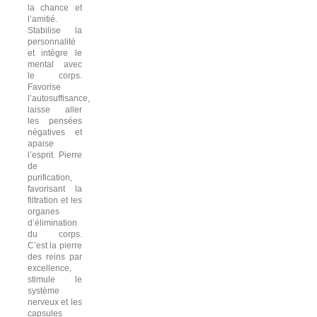
la chance et
l’amitié.
Stabilise la
personnalité
et intègre le
mental avec
le corps.
Favorise
l’autosuffisance,
laisse aller
les pensées
négatives et
apaise
l’esprit. Pierre
de
purification,
favorisant la
filtration et les
organes
d’élimination
du corps.
C’est la pierre
des reins par
excellence
,
stimule le
système
nerveux et les
capsules