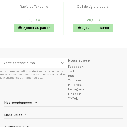
Rubis de Tanzanie
Oeil de tigre bracelet
21,00 €
29,00 €
Ajouter au panier
Ajouter au panier
Nous suivre
Facebook
Twitter
Vous pouvez vous désinscrire à tout moment. Vous
trouverez pour cela nos informations de contact dans
Rss
les conditions d'utilisation du site.
YouTube
Pinterest
Instagram
LinkedIn
TikTok
Nos coordonnées
Liens utiles
Suivez-nous