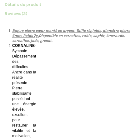
Détails du produit
Reviews
(2)
Bague pierre
cœur
monté en argent. Taille
réglable
, diamètre pierre
6mm. Poids 7g
.
Disponible en cornaline, rubis, saphir, émeraude,
cornaline, jade, grenat.
CORNALINE
-
Symbole :
Dépassement
des
difficultés.
Ancre dans la
réalité
présente.
Pierre
stabilisante
possédant
une énergie
élevée,
excellent
pour
restaurer la
vitalité et la
motivation,