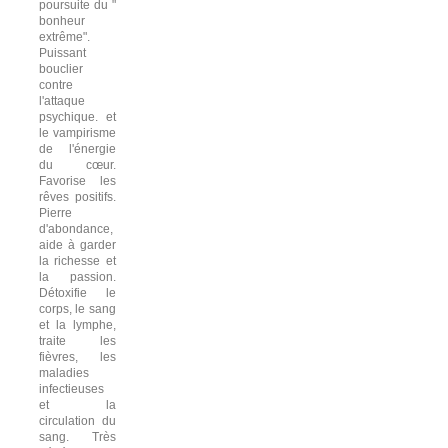
poursuite du "
bonheur
extrême".
Puissant
bouclier
contre
l'attaque
psychique. et
le vampirisme
de l'énergie
du cœur.
Favorise les
rêves positifs.
Pierre
d'abondance,
aide à garder
la richesse et
la passion.
Détoxifie le
corps, le sang
et la lymphe,
traite les
fièvres, les
maladies
infectieuses
et la
circulation du
sang. Très