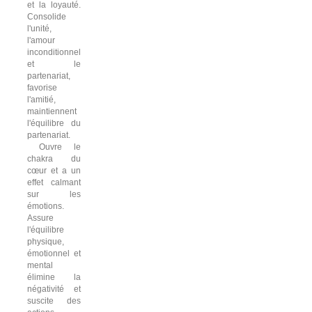
et la loyauté.
Consolide
l'unité,
l'amour
inconditionnel
et le
partenariat,
favorise
l'amitié,
maintiennent
l'équilibre du
partenariat.
Ouvre le
chakra du
cœur et a un
effet calmant
sur les
émotions.
Assure
l'équilibre
physique,
émotionnel et
mental
élimine la
négativité et
suscite des