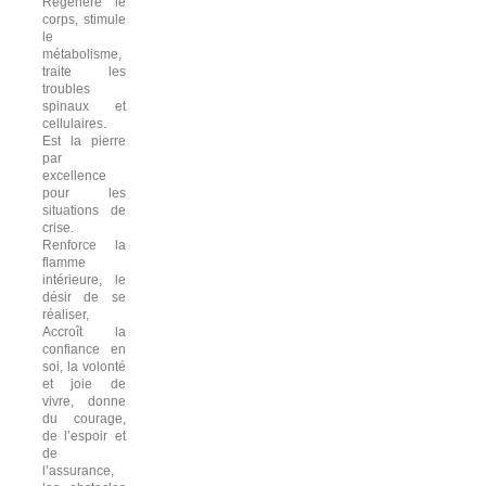
Régénère le
corps, stimule
le
métabolisme,
traite les
troubles
spinaux et
cellulaires.
Est la pierre
par
excellence
pour les
situations de
crise.
Renforce la
flamme
intérieure, le
désir de se
réaliser,
Accroît la
confiance en
soi, la volonté
et joie de
vivre, donne
du courage,
de l’espoir et
de
l’assurance,