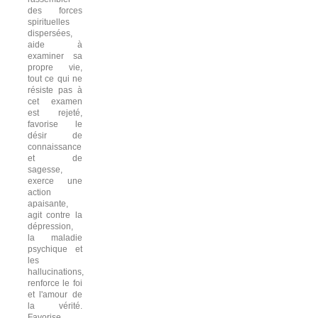
des forces
spirituelles
dispersées,
aide à
examiner sa
propre vie,
tout ce qui ne
résiste pas à
cet examen
est rejeté,
favorise le
désir de
connaissance
et de
sagesse,
exerce une
action
apaisante,
agit contre la
dépression,
la maladie
psychique et
les
hallucinations,
renforce le foi
et l'amour de
la vérité.
Favorise