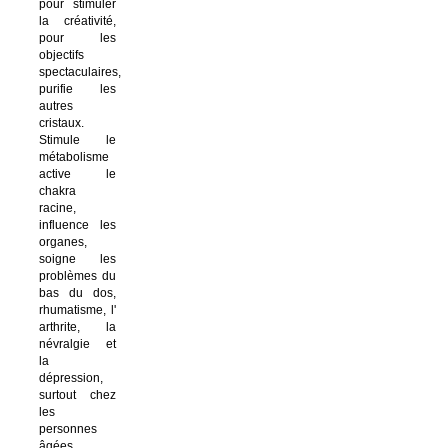
pour stimuler
la créativité,
pour les
objectifs
spectaculaires,
purifie les
autres
cristaux.
Stimule le
métabolisme
active le
chakra
racine,
influence les
organes,
soigne les
problèmes du
bas du dos,
rhumatisme, l'
arthrite, la
névralgie et
la
dépression,
surtout chez
les
personnes
âgées,