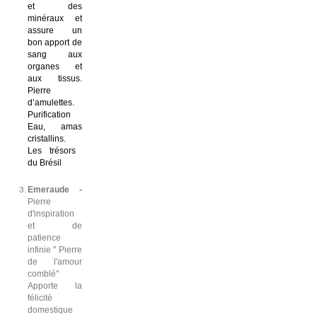
et des
minéraux et
assure un
bon apport de
sang aux
organes et
aux tissus.
Pierre
d’amulettes.
Purification
Eau, amas
cristallins.
Les trésors
du Brésil
Emeraude -
Pierre
d'inspiration
et de
patience
infinie " Pierre
de l'amour
comblé"
Apporte la
félicité
domestique