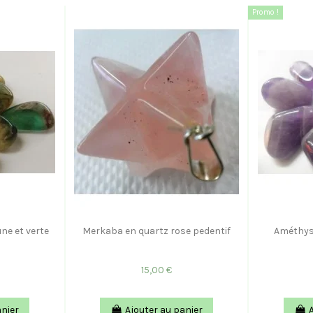
Promo !
une et verte
Merkaba en quartz rose pedentif
Améthys
15,00 €
anier
Ajouter au panier