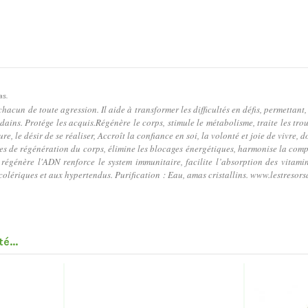
ras.
hacun de toute agression. Il aide à transformer les difficultés en défis, permettant,
ins. Protége les acquis.Régénère le corps, stimule le métabolisme, traite les troub
ure, le désir de se réaliser, Accroît la confiance en soi, la volonté et joie de vivre,
 forces de régénération du corps, élimine les blocages énergétiques, harmonise la co
régénère l'ADN renforce le system immunitaire, facilite l’absorption des vitamine
colériques et aux hypertendus. Purification : Eau, amas cristallins.
www.lestresors
é...