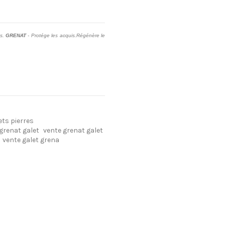
as.
GRENAT
- Protége les acquis.Régénère le
ets pierres
grenat galet
vente grenat galet
vente galet grena