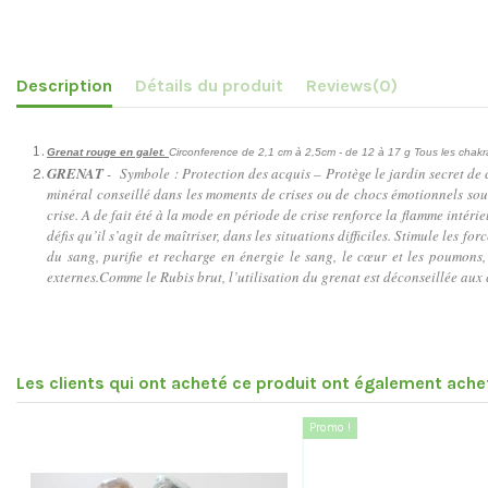
Description
Détails du produit
Reviews
(0)
Grenat rouge en galet.
Circonference de 2,1 cm à 2,5cm - de 12 à 17 g Tous les chak
GRENAT
- Symbole : Protection des acquis – Protège le jardin secret de c
minéral conseillé dans les moments de crises ou de chocs émotionnels souda
crise. A de fait été à la mode en période de crise renforce la flamme intérie
défis qu’il s’agit de maîtriser, dans les situations difficiles. Stimule les
du sang, purifie et recharge en énergie le sang, le cœur et les poumons, 
externes.Comme le Rubis brut, l’utilisation du grenat est déconseillée aux 
Les clients qui ont acheté ce produit ont également achet
Promo !