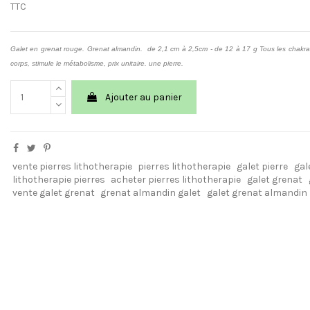
TTC
Galet en grenat rouge. Grenat almandin. de 2,1 cm à 2,5cm - de 12 à 17 g Tous les chakr
corps, stimule le métabolisme, prix unitaire. une pierre.
Ajouter au panier
vente pierres lithotherapie
pierres lithotherapie
galet pierre
gal
lithotherapie pierres
acheter pierres lithotherapie
galet grenat
vente galet grenat
grenat almandin galet
galet grenat almandin