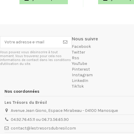
Nous suivre
Facebook
Twitter
Vous pouvez vous désinscrire à tout
moment. Vous trouverez pour cela nos
Rss
informations de contact dans les conditions
YouTube
d'utilisation du site.
Pinterest
Instagram
LinkedIn
TikTok
Nos coordonnées
Les Trésors du Brésil
Avenue Jean Giono, Espace Mirabeau - 04100 Manosque
04.92.76.45.11 ou 06.73.56.65.90
contact@lestresorsdubresil.com