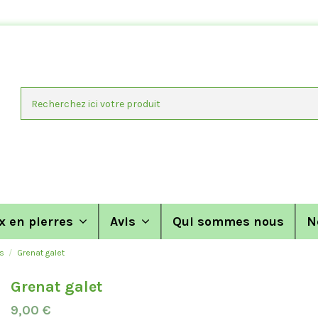
x en pierres
Avis
Qui sommes nous
N
s
Grenat galet
Grenat galet
9,00 €