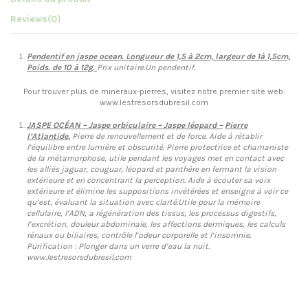
Reviews
(0)
Pendentif en jaspe ocean
.
Longueur de 1,5 à 2cm, largeur de 1à 1,5cm,
Poids. de 10 à 12g.
Prix unitaire.Un pendentif.
Pour trouver plus de mineraux-pierres, visitez notre premier site web:
www.lestresorsdubresil.com
JASPE OCÉAN – Jaspe orbiculaire –
Jaspe léopard –
Pierre
l’Atlantide.
Pierre de renouvellement et de force. Aide à rétablir
l’équilibre entre lumière et obscurité. Pierre protectrice et chamaniste
de la métamorphose, utile pendant les voyages met en contact avec
les alliés jaguar, couguar, léopard et panthère en fermant la vision
extérieure et en concentrant la perception. Aide à écouter sa voix
extérieure et élimine les suppositions invétérées et enseigne à voir ce
qu’est, évaluant la situation avec clarté.Utile pour la mémoire
cellulaire, l’ADN, a régénération des tissus, les processus digestifs,
l’excrétion, douleur abdominale, les affections dermiques, les calculs
rénaux ou biliaires, contrôle l’odeur corporelle et l’insomnie.
Purification : Plonger dans un verre d’eau la nuit.
www.lestresorsdubresil.com