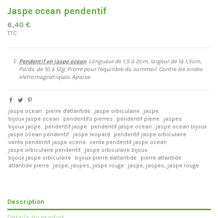
Jaspe ocean pendentif
6,40 €
TTC
Pendentif en jaspe ocean
.
Longueur de 1,5 à 2cm, largeur de 1à 1,5cm,
Poids. de 10 à 12g. Pierre pour l'equilibre du sommeil. Contre les ondes
eletromagnétiques. Apaise
jaspe ocean
pierre d'atlantide
jaspe orbiculaire
jaspe
bijoux jaspe ocean
pendentifs pierres
pendentif pierre
jaspes
bijoux jaspe
pendentif jaspe
pendentif jaspe ocean
jaspe ocean bijoux
jaspe ocean pendentif
jaspe leopard
pendentif jaspe orbiculaire
vente pendentif jaspe ocena
vente pendentif jaspe ocean
jaspe orbiculaire pendentif
jaspe orbiculaire bijoux
bijoux jaspe orbiculaire
bijoux pierre datlantide
pierre atlantide
atlantide pierre
jaspe, jaspes, jaspe rouge
jaspe, jaspes, jaspe rouge
Description
Détails du produit