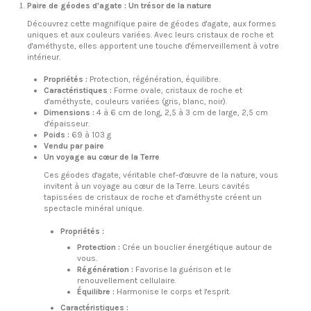
Paire de géodes d'agate : Un trésor de la nature
Découvrez cette magnifique paire de géodes d'agate, aux formes
uniques et aux couleurs variées. Avec leurs cristaux de roche et
d'améthyste, elles apportent une touche d'émerveillement à votre
intérieur.
Propriétés :
Protection, régénération, équilibre.
Caractéristiques :
Forme ovale, cristaux de roche et
d'améthyste, couleurs variées (gris, blanc, noir).
Dimensions :
4 à 6 cm de long, 2,5 à 3 cm de large, 2,5 cm
d'épaisseur.
Poids :
69 à 103 g
Vendu par paire
Un voyage au cœur de la Terre
Ces géodes d'agate, véritable chef-d'œuvre de la nature, vous
invitent à un voyage au cœur de la Terre. Leurs cavités
tapissées de cristaux de roche et d'améthyste créent un
spectacle minéral unique.
Propriétés :
Protection :
Crée un bouclier énergétique autour de
vous.
Régénération :
Favorise la guérison et le
renouvellement cellulaire.
Équilibre :
Harmonise le corps et l'esprit.
Caractéristiques :