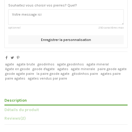
Souhaitez vous choisir vos pierres? Quel?
optionnel
250 caractères max
Enregistrer la personnalisation
agate
agate brute
geodinhos
agate geodinhos
agate mineral
Agate en geode
geode d'agate
agates
agate minerale
paire geode agate
geode agate paire
la paire geode agate
géodinhos paire
agates paire
paire agates
agates vendus par paire
Description
Détails du produit
Reviews
(2)