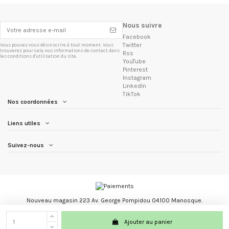
Nous suivre
Facebook
Twitter
Vous pouvez vous désinscrire à tout moment. Vous
trouverez pour cela nos informations de contact dans
Rss
les conditions d'utilisation du site.
YouTube
Pinterest
Instagram
LinkedIn
TikTok
Nos coordonnées
Liens utiles
Suivez-nous
Nouveau magasin 223 Av. George Pompidou 04100 Manosque.
Les Trésors du Brésil marque registré.
Ajouter au panier