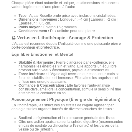
Chaque pièce étant naturelle et unique, les dimensions et nuances
varient légèrement d'une pierre à l'autre :
Type :
Agate Rosette brute grise avec inclusions cristallisées.
Dimensions moyennes :
Longueur : ~4 cm | Largeur : ~2 cm |
Épaisseur : ~0,5 cm.
Poids moyen :
Environ 15 grammes.
Conditionnement :
Prix unitaire pour une pierre.
🔮 Vertus en Lithothérapie : Ancrage & Protection
L'Agate est reconnue depuis l'Antiquité comme une puissante
pierre
porte-bonheur et protectrice
.
Équilibre Émotionnel et Mental
Stabilité & Harmonie :
Pierre d'ancrage par excellence, elle
harmonise les énergies Yin et Yang. Elle apporte un équilibre
profond aux niveaux émotionnel, physique et intellectuel.
Force Intérieure :
L'Agate agit avec lenteur et douceur, mais sa
force de stabilisation est immense. Elle calme les angoisses et
diffuse une énergie apaisante.
Confiance & Concentration :
Elle favorise l'auto-analyse
constructive, améliore la concentration, stimule la sensibilité fine
et renforce la confiance en soi.
Accompagnement Physique (Énergie de régénération)
En lithothérapie, les structures en strates de l'Agate agissent par
analogie sur les organes formés de diverses couches de tissus :
Soutient la régénération et la croissance générale des tissus.
Offre une action apaisante sur la sphère digestive (recommandée
en cas de gastrite ou d'inconfort à l'estomac) et les parois de la
vessie ou de l'intestin.