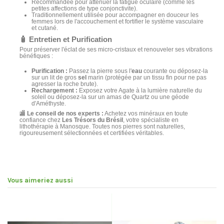
Recommandée pour atténuer la fatigue oculaire (comme les
petites affections de type conjonctivite).
Traditionnellement utilisée pour accompagner en douceur les
femmes lors de l'accouchement et fortifier le système vasculaire
et cutané.
🧴 Entretien et Purification
Pour préserver l'éclat de ses micro-cristaux et renouveler ses vibrations
bénéfiques :
Purification :
Passez la pierre sous l'
eau
courante ou déposez-la
sur un lit de gros
sel
marin (protégée par un tissu fin pour ne pas
agresser la roche brute).
Rechargement :
Exposez votre Agate à la lumière naturelle du
soleil ou déposez-la sur un amas de Quartz ou une géode
d'Améthyste.
🏬
Le conseil de nos experts :
Achetez vos minéraux en toute
confiance chez
Les Trésors du Brésil
, votre spécialiste en
lithothérapie à Manosque. Toutes nos pierres sont naturelles,
rigoureusement sélectionnées et certifiées véritables.
Vous aimeriez aussi