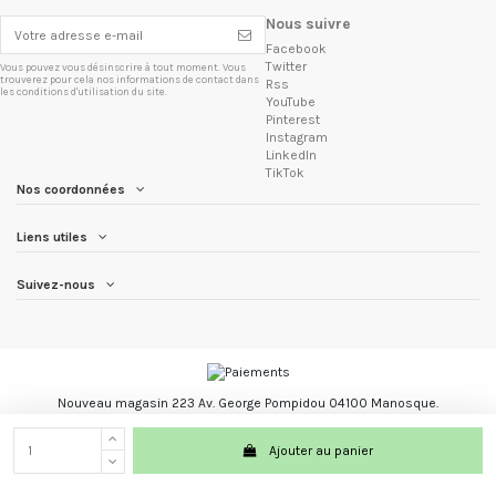
Nous suivre
Facebook
Twitter
Vous pouvez vous désinscrire à tout moment. Vous
trouverez pour cela nos informations de contact dans
Rss
les conditions d'utilisation du site.
YouTube
Pinterest
Instagram
LinkedIn
TikTok
Nos coordonnées
Liens utiles
Suivez-nous
Nouveau magasin 223 Av. George Pompidou 04100 Manosque.
Les Trésors du Brésil marque registré.
Ajouter au panier