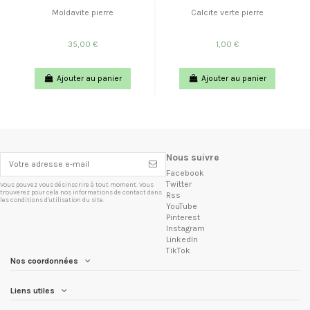
Moldavite pierre
Calcite verte pierre
35,00 €
1,00 €
Ajouter au panier
Ajouter au panier
Nous suivre
Facebook
Twitter
Vous pouvez vous désinscrire à tout moment. Vous
trouverez pour cela nos informations de contact dans
Rss
les conditions d'utilisation du site.
YouTube
Pinterest
Instagram
LinkedIn
TikTok
Nos coordonnées
Liens utiles